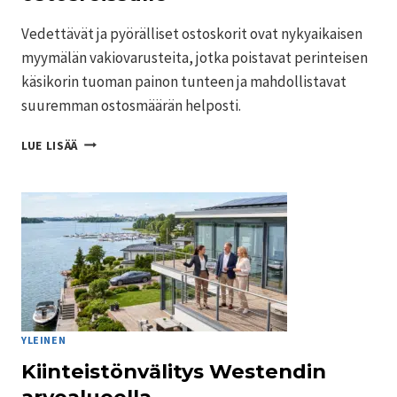
Vedettävät ja pyörälliset ostoskorit ovat nykyaikaisen
myymälän vakiovarusteita, jotka poistavat perinteisen
käsikorin tuoman painon tunteen ja mahdollistavat
suuremman ostosmäärän helposti.
VEDETTÄVÄT
LUE LISÄÄ
JA
PYÖRÄLLISET
OSTOSKORIT
–
HELPPOUTTA
JA
LISÄTILAA
ASIAKKAIDEN
OSTOSREISSULLE
YLEINEN
Kiinteistönvälitys Westendin
arvoalueella