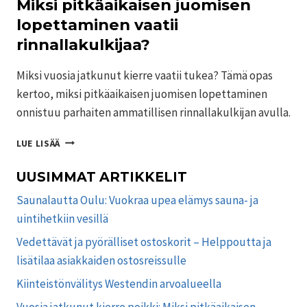
Miksi pitkäaikaisen juomisen
lopettaminen vaatii
rinnallakulkijaa?
Miksi vuosia jatkunut kierre vaatii tukea? Tämä opas
kertoo, miksi pitkäaikaisen juomisen lopettaminen
onnistuu parhaiten ammatillisen rinnallakulkijan avulla.
VUOSIA
LUE LISÄÄ
JATKUNUT
KIERRE
UUSIMMAT ARTIKKELIT
POIKKI:
MIKSI
Saunalautta Oulu: Vuokraa upea elämys sauna- ja
PITKÄAIKAISEN
uintihetkiin vesillä
JUOMISEN
Vedettävät ja pyörälliset ostoskorit – Helppoutta ja
LOPETTAMINEN
VAATII
lisätilaa asiakkaiden ostosreissulle
RINNALLAKULKIJAA?
Kiinteistönvälitys Westendin arvoalueella
Vuosia jatkunut kierre poikki: Miksi pitkäaikaisen