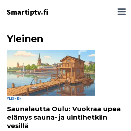
Siirry
Smartiptv.fi
sisältöön
Yleinen
YLEINEN
Saunalautta Oulu: Vuokraa upea
elämys sauna- ja uintihetkiin
vesillä