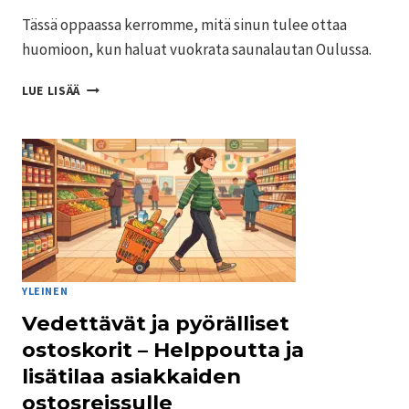
Tässä oppaassa kerromme, mitä sinun tulee ottaa
huomioon, kun haluat vuokrata saunalautan Oulussa.
SAUNALAUTTA
LUE LISÄÄ
OULU:
VUOKRAA
UPEA
ELÄMYS
SAUNA-
JA
UINTIHETKIIN
VESILLÄ
YLEINEN
Vedettävät ja pyörälliset
ostoskorit – Helppoutta ja
lisätilaa asiakkaiden
ostosreissulle