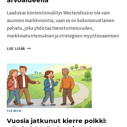
Laadukas kiinteistönvälitys Westendissä ei ole vain
asunnon markkinointia, vaan se on kokonaisvaltainen
palvelu, joka yhdistää hienotunteisuuden,
markkinatuntemuksen ja strategisen myyntiosaamisen.
KIINTEISTÖNVÄLITYS
LUE LISÄÄ
WESTENDIN
ARVOALUEELLA
YLEINEN
Vuosia jatkunut kierre poikki: